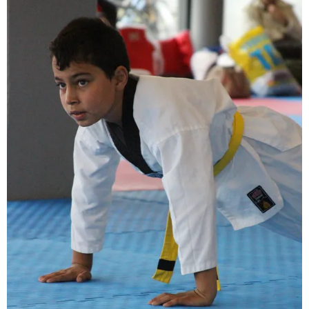
BRAZILIAN JIU JITSU
AGENDA
NIEUWS
CONTACT
PRAKTISCHE ZELFVERDEDIGINGSCURSUS