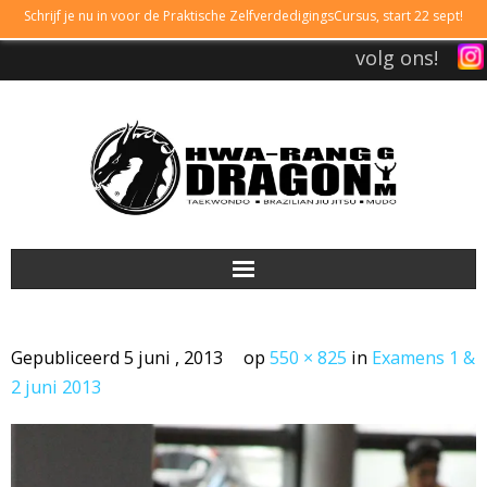
Schrijf je nu in voor de Praktische ZelfverdedigingsCursus, start 22 sept!
volg ons!
DRAGONGYM
Gepubliceerd
5 juni , 2013
op
550 × 825
in
Examens 1 &
LESTIJDEN
2 juni 2013
LIDMAATSCHAP
TAEKWONDO