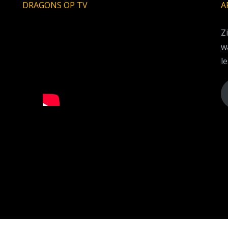
DRAGONS OP TV
A
Z
w
le