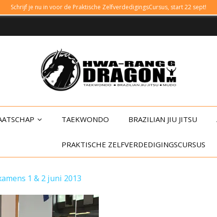
Schrijf je nu in voor de Praktische ZelfverdedigingsCursus, start 22 sept!
AATSCHAP
TAEKWONDO
BRAZILIAN JIU JITSU
PRAKTISCHE ZELFVERDEDIGINGSCURSUS
xamens 1 & 2 juni 2013