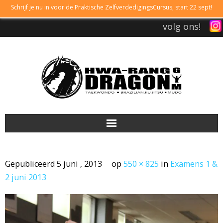
Schrijf je nu in voor de Praktische ZelfverdedigingsCursus, start 22 sept!
volg ons!
DRAGONGYM
Gepubliceerd
5 juni , 2013
op
550 × 825
in
Examens 1 &
LESTIJDEN
2 juni 2013
LIDMAATSCHAP
TAEKWONDO