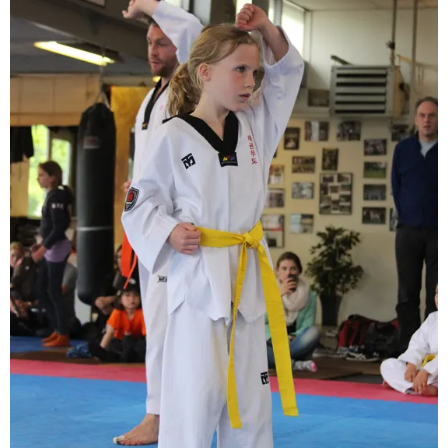
BRAZILIAN JIU JITSU
AGENDA
NIEUWS
CONTACT
PRAKTISCHE ZELFVERDEDIGINGSCURSUS