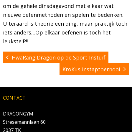
om de gehele dinsdagavond met elkaar wat
BRAZILIAN JIU JITSU
nieuwe oefenmethoden en spelen te bedenken.
Uiteraard is theorie een ding, maar praktijk toch
AGENDA
iets anders…Op elkaar oefenen is toch het
leukste:P!!
NIEUWS
CONTACT
HwaRang Dragon op de Sport Instuif
KroKus Instaptoernooi
PRAKTISCHE ZELFVERDEDIGINGSCURSUS
CONTACT
DRAGONGYM
Stresemannlaan 60
2037 TK