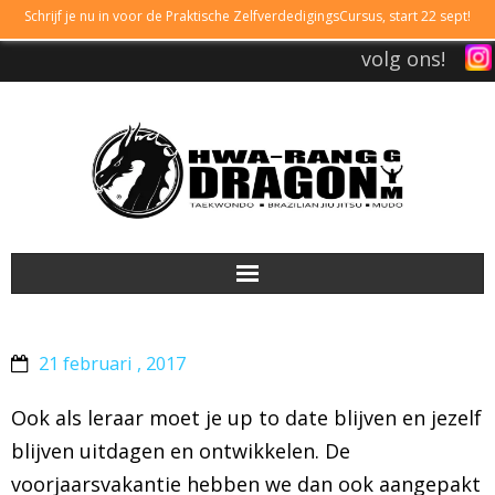
Schrijf je nu in voor de Praktische ZelfverdedigingsCursus, start 22 sept!
volg ons!
DRAGONGYM
21 februari , 2017
LESTIJDEN
Ook als leraar moet je up to date blijven en jezelf
LIDMAATSCHAP
blijven uitdagen en ontwikkelen. De
voorjaarsvakantie hebben we dan ook aangepakt
TAEKWONDO