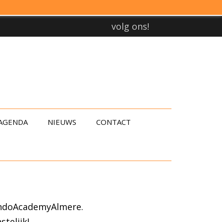
volg ons!
AGENDA
NIEUWS
CONTACT
wondoAcademyAlmere.
telijk!