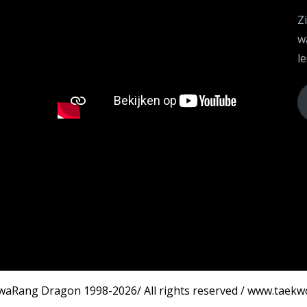
Z
w
le
aRang Dragon 1998-2026/ All rights reserved / www.taekw