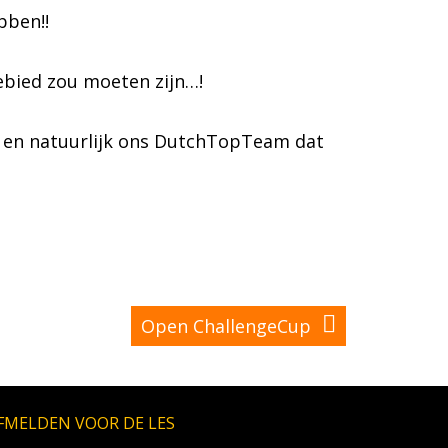
bben!!
ebied zou moeten zijn…!
g en natuurlijk ons DutchTopTeam dat
Open ChallengeCup
FMELDEN VOOR DE LES