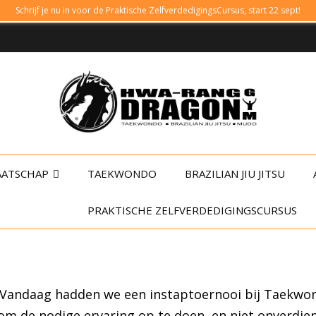
Schrijf je nu in voor de Praktische ZelfverdedigingsCursus, start 22 sept!
AATSCHAP
TAEKWONDO
BRAZILIAN JIU JITSU
PRAKTISCHE ZELFVERDEDIGINGSCURSUS
! Vandaag hadden we een instaptoernooi bij Taek
 de nodige ervaring op te doen, en niet onverdiens