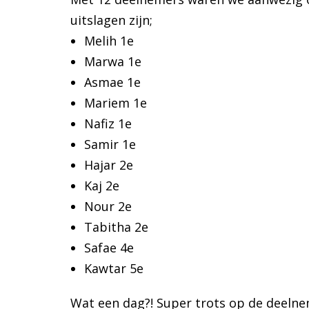
uitslagen zijn;
Melih 1e
Marwa 1e
Asmae 1e
Mariem 1e
Nafiz 1e
Samir 1e
Hajar 2e
Kaj 2e
Nour 2e
Tabitha 2e
Safae 4e
Kawtar 5e
Wat een dag?! Super trots op de deelne