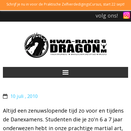
Schrijf je nu in voor de Praktische ZelfverdedigingsCursus, start 22 sept!
volg ons!
DRAGONGYM
10 juli , 2010
LESTIJDEN
Altijd een zenuwslopende tijd zo voor en tijdens
LIDMAATSCHAP
de Danexamens. Studenten die je zo'n 6 a 7 jaar
onderwezen hebt in onze prachtige martial art,
TAEKWONDO