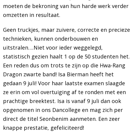
moeten de bekroning van hun harde werk verder
BRAZILIAN JIU JITSU
omzetten in resultaat.
AGENDA
Geen truckjes, maar zuivere, correcte en precieze
technieken, kunnen onderbouwen en
NIEUWS
uitstralen….Niet voor ieder weggelegd,
statistisch gezien haalt 1 op de 50 studenten het.
CONTACT
Een reden dus om trots te zijn op die Hwa-Rang
PRAKTISCHE ZELFVERDEDIGINGSCURSUS
Dragon zwarte band! Isa Bierman heeft het
gedaan 9 juli! Voor haar laatste examen slaagde
ze erin om vol overtuiging af te ronden met een
prachtige breektest. Isa is vanaf 9 juli dan ook
opgenomen in ons Dancollege en mag zich per
direct de titel Seonbenim aanmeten. Een zeer
knappe prestatie, gefeliciteerd!