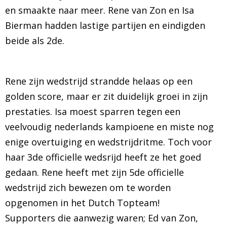
en smaakte naar meer. Rene van Zon en Isa
BRAZILIAN JIU JITSU
Bierman hadden lastige partijen en eindigden
beide als 2de.
AGENDA
NIEUWS
Rene zijn wedstrijd strandde helaas op een
golden score, maar er zit duidelijk groei in zijn
CONTACT
prestaties. Isa moest sparren tegen een
PRAKTISCHE ZELFVERDEDIGINGSCURSUS
veelvoudig nederlands kampioene en miste nog
enige overtuiging en wedstrijdritme. Toch voor
haar 3de officielle wedsrijd heeft ze het goed
gedaan. Rene heeft met zijn 5de officielle
wedstrijd zich bewezen om te worden
opgenomen in het Dutch Topteam!
Supporters die aanwezig waren; Ed van Zon,