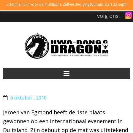
Schrijf je nu in voor de Praktische ZelfverdedigingsCursus, start 22 sept!
volg ons!
DRAGONGYM
6 oktober , 2010
LESTIJDEN
Jeroen van Egmond heeft de 1ste plaats
LIDMAATSCHAP
gewonnen op een internationaal evenement in
Duitsland. Zijn debuut op de mat was uitstekend
TAEKWONDO