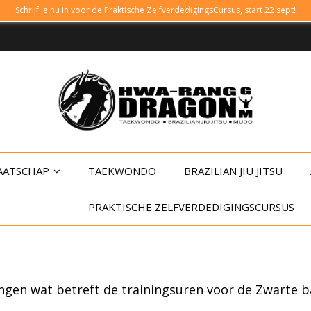
Schrijf je nu in voor de Praktische ZelfverdedigingsCursus, start 22 sept!
AATSCHAP
TAEKWONDO
BRAZILIAN JIU JITSU
PRAKTISCHE ZELFVERDEDIGINGSCURSUS
ngen wat betreft de trainingsuren voor de Zwarte 