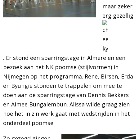
maar zeker
BRAZILIAN JIU JITSU
erg gezellig
AGENDA
NIEUWS
. Er stond een sparringstage in Almere en een
CONTACT
bezoek aan het NK poomse (stijlvormen) in
PRAKTISCHE ZELFVERDEDIGINGSCURSUS
Nijmegen op het programma. Rene, Birsen, Erdal
en Byungie stonden te trappelen om mee te
doen aan de sparringstage van Dennis Bekkers
en Aimee Bungalembun. Alissa wilde graag zien
hoe het in z'n werk gaat met wedstrijden in het
onderdeel poomse.
Zo gezegd gingen