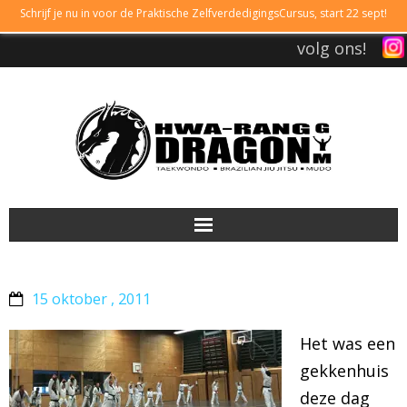
Schrijf je nu in voor de Praktische ZelfverdedigingsCursus, start 22 sept!
volg ons!
DRAGONGYM
15 oktober , 2011
LESTIJDEN
Het was een
LIDMAATSCHAP
gekkenhuis
deze dag
TAEKWONDO