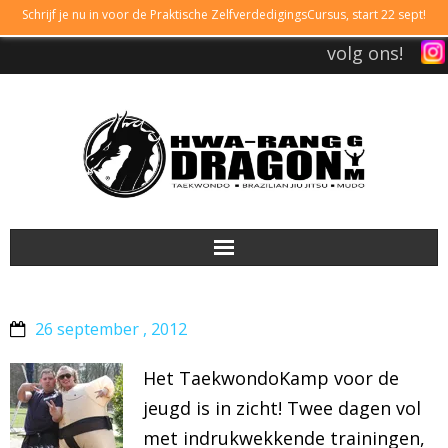
Schrijf je nu in voor de Praktische ZelfverdedigingsCursus, start 22 sept!
volg ons!
DRAGONGYM
26 september , 2012
LESTIJDEN
Het TaekwondoKamp voor de
LIDMAATSCHAP
jeugd is in zicht! Twee dagen vol
met indrukwekkende trainingen,
TAEKWONDO