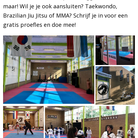
maar! Wil je je ook aansluiten? Taekwondo,
BRAZILIAN JIU JITSU
Brazilian Jiu Jitsu of MMA? Schrijf je in voor een
gratis proefles en doe mee!
AGENDA
NIEUWS
CONTACT
PRAKTISCHE ZELFVERDEDIGINGSCURSUS