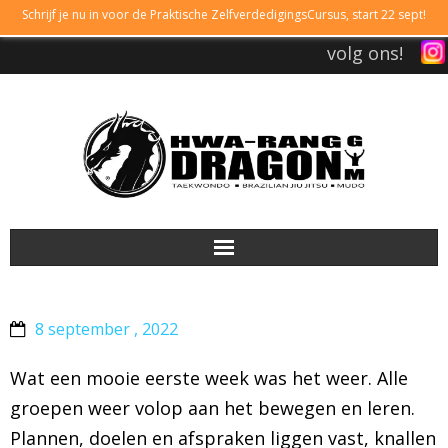
Schrijf je nu in voor de Praktische ZelfverdedigingsCursus, start 22 sept!
volg ons!
DRAGONGYM
8 september , 2022
LESTIJDEN
Wat een mooie eerste week was het weer. Alle
LIDMAATSCHAP
groepen weer volop aan het bewegen en leren.
Plannen, doelen en afspraken liggen vast, knallen
TAEKWONDO