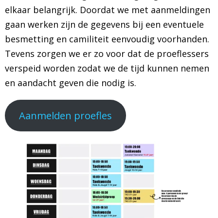
elkaar belangrijk. Doordat we met aanmeldingen
BRAZILIAN JIU JITSU
gaan werken zijn de gegevens bij een eventuele
besmetting en camiliteit eenvoudig voorhanden.
AGENDA
Tevens zorgen we er zo voor dat de proeflessers
verspeid worden zodat we de tijd kunnen nemen
NIEUWS
en aandacht geven die nodig is.
CONTACT
Aanmelden proefles
PRAKTISCHE ZELFVERDEDIGINGSCURSUS