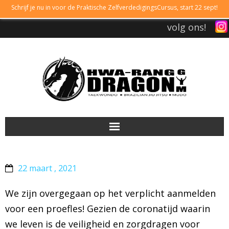
Schrijf je nu in voor de Praktische ZelfverdedigingsCursus, start 22 sept!
volg ons!
DRAGONGYM
22 maart , 2021
LESTIJDEN
We zijn overgegaan op het verplicht aanmelden
LIDMAATSCHAP
voor een proefles! Gezien de coronatijd waarin
we leven is de veiligheid en zorgdragen voor
TAEKWONDO