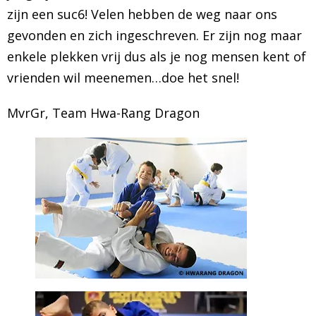
zijn een suc6! Velen hebben de weg naar ons
BRAZILIAN JIU JITSU
gevonden en zich ingeschreven. Er zijn nog maar
enkele plekken vrij dus als je nog mensen kent of
AGENDA
vrienden wil meenemen…doe het snel!
NIEUWS
MvrGr, Team Hwa-Rang Dragon
CONTACT
PRAKTISCHE ZELFVERDEDIGINGSCURSUS