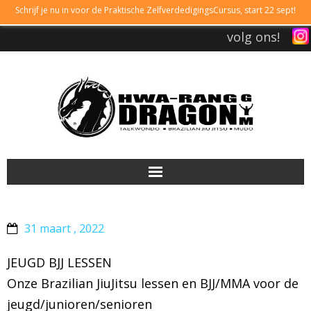
Schrijf je nu in voor de Praktische ZelfverdedigingsCursus, start 22 sept!
volg ons!
DRAGONGYM
31 maart , 2022
LESTIJDEN
JEUGD BJJ LESSEN
LIDMAATSCHAP
Onze Brazilian JiuJitsu lessen en BJJ/MMA voor de
jeugd/junioren/senioren
TAEKWONDO