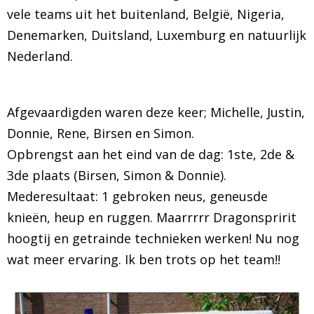
vele teams uit het buitenland, België, Nigeria,
BRAZILIAN JIU JITSU
Denemarken, Duitsland, Luxemburg en natuurlijk
Nederland.
AGENDA
NIEUWS
Afgevaardigden waren deze keer; Michelle, Justin,
Donnie, Rene, Birsen en Simon.
CONTACT
Opbrengst aan het eind van de dag: 1ste, 2de &
PRAKTISCHE ZELFVERDEDIGINGSCURSUS
3de plaats (Birsen, Simon & Donnie).
Mederesultaat: 1 gebroken neus, geneusde
knieën, heup en ruggen. Maarrrrr Dragonspririt
hoogtij en getrainde technieken werken! Nu nog
wat meer ervaring. Ik ben trots op het team!!