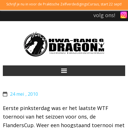
Schrijf je nu in voor de Praktische ZelfverdedigingsCursus, start 22 sept!
volg ons!
DRAGONGYM
24 mei , 2010
LESTIJDEN
Eerste pinksterdag was er het laatste WTF
LIDMAATSCHAP
toernooi van het seizoen voor ons, de
FlandersCup. Weer een hoogstaand toernooi met
TAEKWONDO