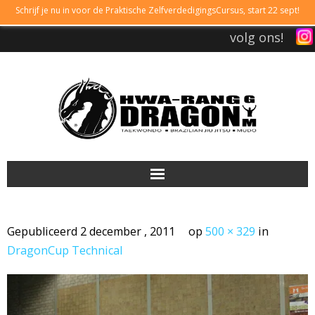
Schrijf je nu in voor de Praktische ZelfverdedigingsCursus, start 22 sept!
volg ons!
DRAGONGYM
Gepubliceerd
2 december , 2011
op
500 × 329
in
LESTIJDEN
DragonCup Technical
LIDMAATSCHAP
TAEKWONDO