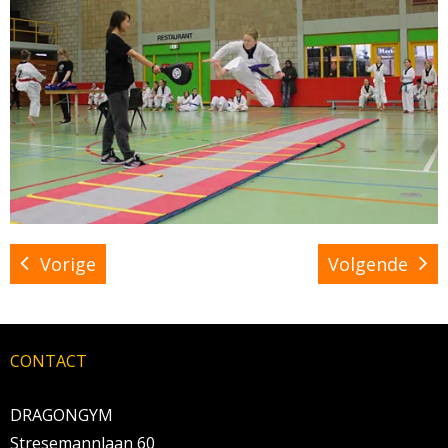
BRAZILIAN JIU JITSU
AGENDA
NIEUWS
CONTACT
PRAKTISCHE ZELFVERDEDIGINGSCURSUS
Vorige
Volgende
CONTACT
DRAGONGYM
Stresemannlaan 60