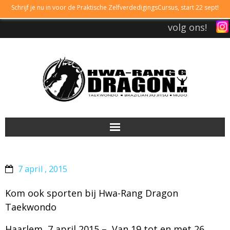
Schrijf je nu in voor de Praktische ZelfverdedigingsCursus, start 22 sept!
volg ons!
DRAGONGYM
7 april , 2015
LESTIJDEN
Kom ook sporten bij Hwa-Rang Dragon
LIDMAATSCHAP
Taekwondo
TAEKWONDO
Haarlem, 7 april 2015 – Van 19 tot en met 26