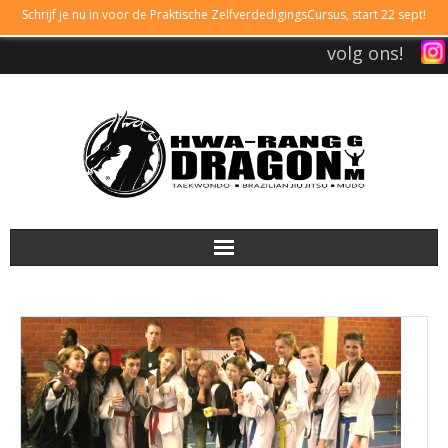
Schrijf je nu in voor de Praktische ZelfverdedigingsCursus, start 22 sept!
volg ons!
DRAGONGYM
LESTIJDEN
LIDMAATSCHAP
TAEKWONDO