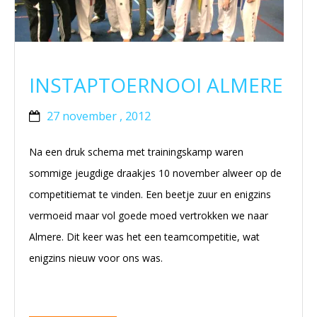
BRAZILIAN JIU JITSU
AGENDA
INSTAPTOERNOOI ALMERE
NIEUWS
27 november , 2012
CONTACT
Na een druk schema met trainingskamp waren
PRAKTISCHE ZELFVERDEDIGINGSCURSUS
sommige jeugdige draakjes 10 november alweer op de
competitiemat te vinden. Een beetje zuur en enigzins
vermoeid maar vol goede moed vertrokken we naar
Almere. Dit keer was het een teamcompetitie, wat
enigzins nieuw voor ons was.
(meer…)