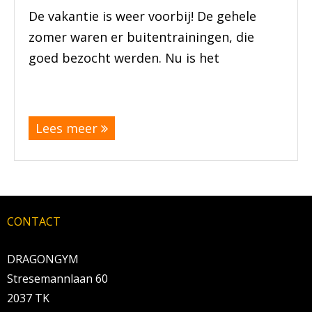
De vakantie is weer voorbij! De gehele
BRAZILIAN JIU JITSU
zomer waren er buitentrainingen, die
goed bezocht werden. Nu is het
AGENDA
(meer…)
NIEUWS
Lees meer
CONTACT
PRAKTISCHE ZELFVERDEDIGINGSCURSUS
CONTACT
DRAGONGYM
Stresemannlaan 60
2037 TK