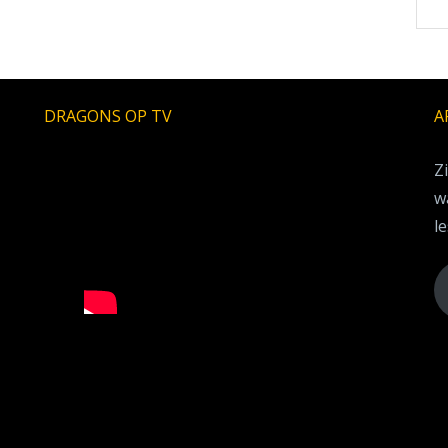
DRAGONS OP TV
A
Z
w
le