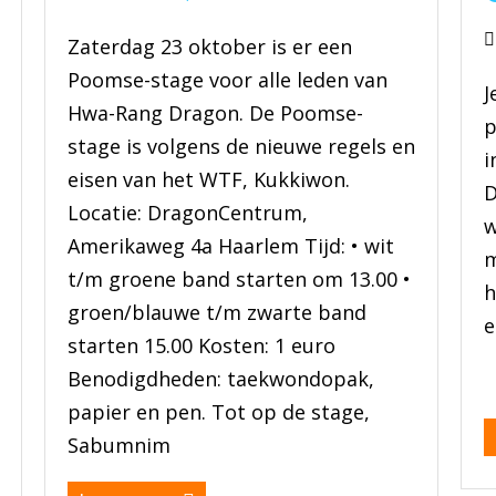
Zaterdag 23 oktober is er een
Poomse-stage voor alle leden van
J
Hwa-Rang Dragon. De Poomse-
p
stage is volgens de nieuwe regels en
i
eisen van het WTF, Kukkiwon.
D
Locatie: DragonCentrum,
w
Amerikaweg 4a Haarlem Tijd: • wit
m
t/m groene band starten om 13.00 •
h
groen/blauwe t/m zwarte band
e
starten 15.00 Kosten: 1 euro
Benodigdheden: taekwondopak,
papier en pen. Tot op de stage,
Sabumnim