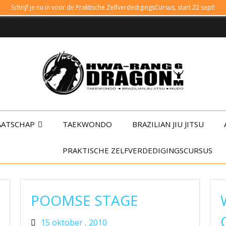
Schrijf je nu in voor de Praktische ZelfverdedigingsCursus, start 22 sept!
AATSCHAP
TAEKWONDO
BRAZILIAN JIU JITSU
PRAKTISCHE ZELFVERDEDIGINGSCURSUS
POOMSE STAGE
15 oktober , 2010