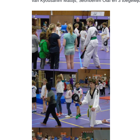
van Kyousanim Mattijs, Seonbenim Olaf en 3 toegewij