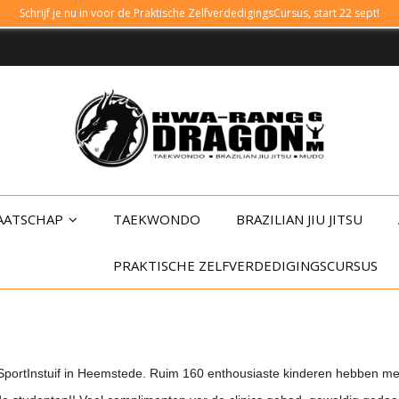
Schrijf je nu in voor de Praktische ZelfverdedigingsCursus, start 22 sept!
AATSCHAP
TAEKWONDO
BRAZILIAN JIU JITSU
PRAKTISCHE ZELFVERDEDIGINGSCURSUS
portInstuif in Heemstede. Ruim 160 enthousiaste kinderen hebben m