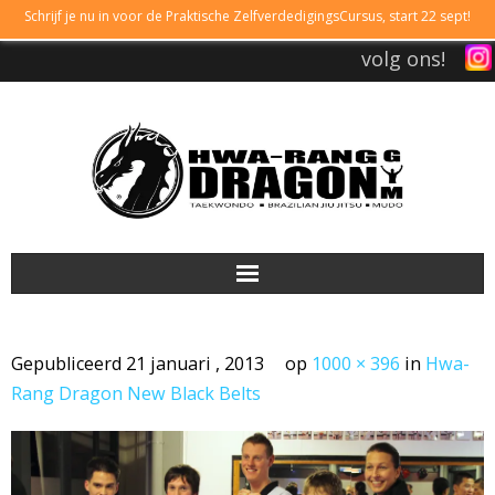
Schrijf je nu in voor de Praktische ZelfverdedigingsCursus, start 22 sept!
volg ons!
DRAGONGYM
Gepubliceerd
21 januari , 2013
op
1000 × 396
in
Hwa-
LESTIJDEN
Rang Dragon New Black Belts
LIDMAATSCHAP
TAEKWONDO