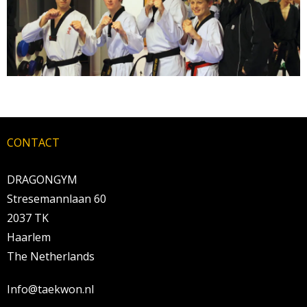
BRAZILIAN JIU JITSU
AGENDA
NIEUWS
CONTACT
CONTACT
PRAKTISCHE ZELFVERDEDIGINGSCURSUS
DRAGONGYM
Stresemannlaan 60
2037 TK
Haarlem
The Netherlands
Info@taekwon.nl