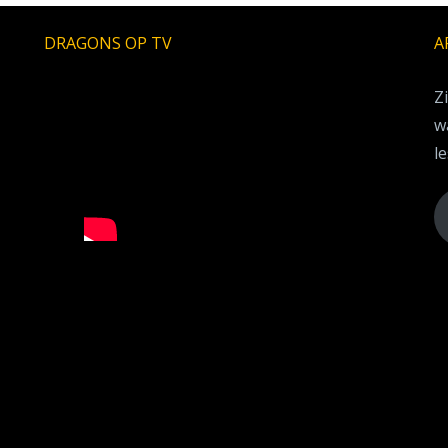
DRAGONS OP TV
A
Z
w
le