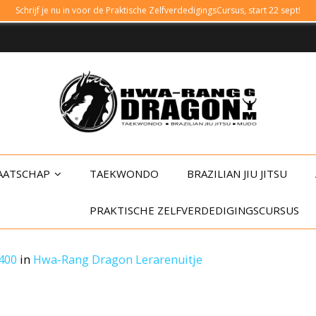
Schrijf je nu in voor de Praktische ZelfverdedigingsCursus, start 22 sept!
AATSCHAP
TAEKWONDO
BRAZILIAN JIU JITSU
PRAKTISCHE ZELFVERDEDIGINGSCURSUS
 400
in
Hwa-Rang Dragon Lerarenuitje