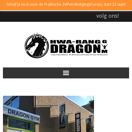
Schrijf je nu in voor de Praktische ZelfverdedigingsCursus, start 22 sept!
volg ons!
DRAGONGYM
LESTIJDEN
LIDMAATSCHAP
TAEKWONDO