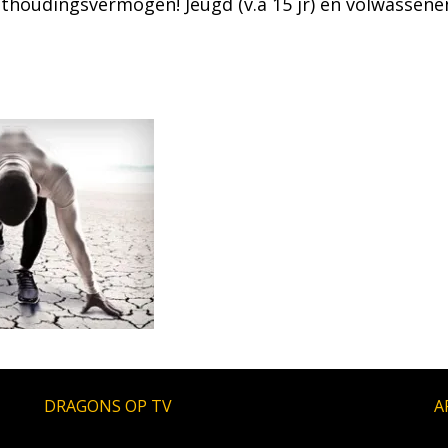
ithoudingsvermogen! Jeugd (v.a 15 jr) en volwassene
DRAGONS OP TV
A