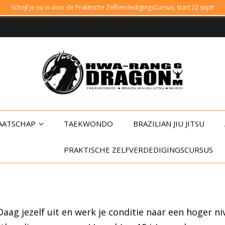
Schrijf je nu in voor de Praktische ZelfverdedigingsCursus, start 22 sept!
AATSCHAP
TAEKWONDO
BRAZILIAN JIU JITSU
PRAKTISCHE ZELFVERDEDIGINGSCURSUS
aag jezelf uit en werk je conditie naar een hoger n