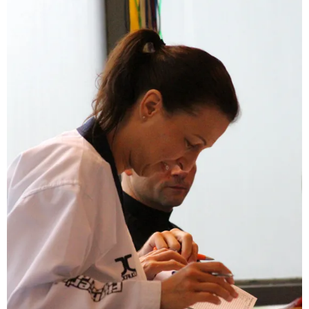
BRAZILIAN JIU JITSU
AGENDA
NIEUWS
CONTACT
PRAKTISCHE ZELFVERDEDIGINGSCURSUS