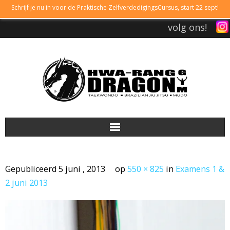
Schrijf je nu in voor de Praktische ZelfverdedigingsCursus, start 22 sept!
volg ons!
DRAGONGYM
Gepubliceerd
5 juni , 2013
op
550 × 825
in
Examens 1 &
LESTIJDEN
2 juni 2013
LIDMAATSCHAP
TAEKWONDO