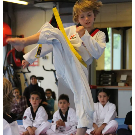
BRAZILIAN JIU JITSU
AGENDA
NIEUWS
CONTACT
PRAKTISCHE ZELFVERDEDIGINGSCURSUS