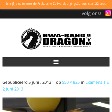
Schrijf je nu in voor de Praktische ZelfverdedigingsCursus, start 22 sept!
volg ons!
DRAGONGYM
Gepubliceerd
5 juni , 2013
op
550 × 825
in
Examens 1 &
LESTIJDEN
2 juni 2013
LIDMAATSCHAP
TAEKWONDO