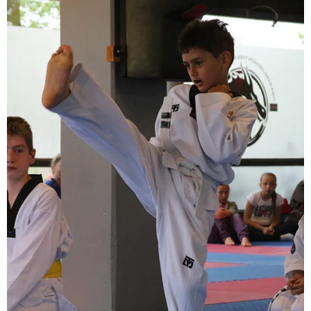
BRAZILIAN JIU JITSU
AGENDA
NIEUWS
CONTACT
PRAKTISCHE ZELFVERDEDIGINGSCURSUS