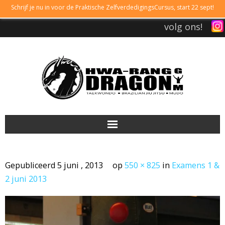
Schrijf je nu in voor de Praktische ZelfverdedigingsCursus, start 22 sept!
volg ons!
DRAGONGYM
Gepubliceerd
5 juni , 2013
op
550 × 825
in
Examens 1 &
LESTIJDEN
2 juni 2013
LIDMAATSCHAP
TAEKWONDO