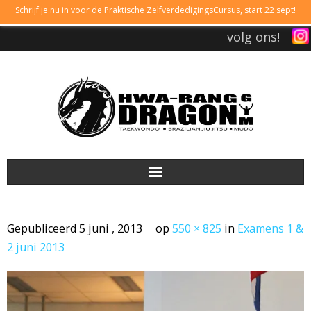
Schrijf je nu in voor de Praktische ZelfverdedigingsCursus, start 22 sept!
volg ons!
DRAGONGYM
Gepubliceerd
5 juni , 2013
op
550 × 825
in
Examens 1 &
LESTIJDEN
2 juni 2013
LIDMAATSCHAP
TAEKWONDO