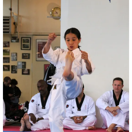
BRAZILIAN JIU JITSU
AGENDA
NIEUWS
CONTACT
PRAKTISCHE ZELFVERDEDIGINGSCURSUS