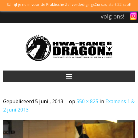
Schrijf je nu in voor de Praktische ZelfverdedigingsCursus, start 22 sept!
volg ons!
DRAGONGYM
Gepubliceerd
5 juni , 2013
op
550 × 825
in
Examens 1 &
LESTIJDEN
2 juni 2013
LIDMAATSCHAP
TAEKWONDO