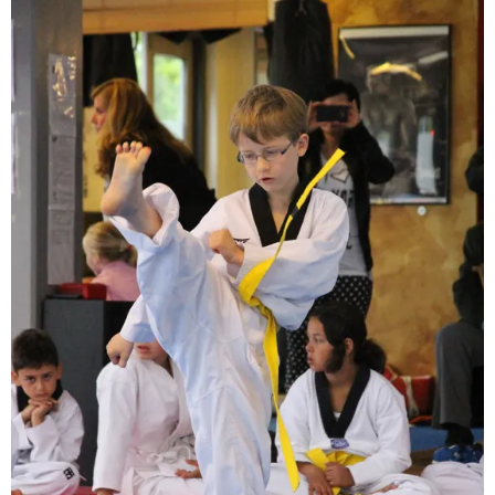
BRAZILIAN JIU JITSU
AGENDA
NIEUWS
CONTACT
PRAKTISCHE ZELFVERDEDIGINGSCURSUS