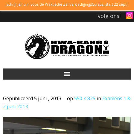
Schrijf je nu in voor de Praktische ZelfverdedigingsCursus, start 22 sept!
volg ons!
DRAGONGYM
Gepubliceerd
5 juni , 2013
op
550 × 825
in
Examens 1 &
LESTIJDEN
2 juni 2013
LIDMAATSCHAP
TAEKWONDO