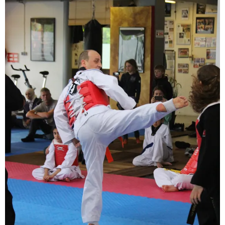
BRAZILIAN JIU JITSU
AGENDA
NIEUWS
CONTACT
PRAKTISCHE ZELFVERDEDIGINGSCURSUS