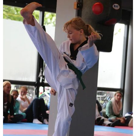
BRAZILIAN JIU JITSU
AGENDA
NIEUWS
CONTACT
PRAKTISCHE ZELFVERDEDIGINGSCURSUS