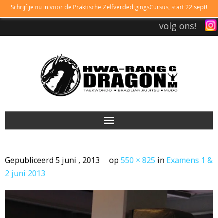
Schrijf je nu in voor de Praktische ZelfverdedigingsCursus, start 22 sept!
volg ons!
DRAGONGYM
Gepubliceerd
5 juni , 2013
op
550 × 825
in
Examens 1 &
LESTIJDEN
2 juni 2013
LIDMAATSCHAP
TAEKWONDO