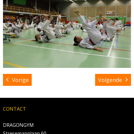
BRAZILIAN JIU JITSU
AGENDA
NIEUWS
CONTACT
PRAKTISCHE ZELFVERDEDIGINGSCURSUS
Vorige
Volgende
CONTACT
DRAGONGYM
Stresemannlaan 60