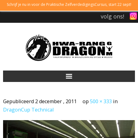
Schrijf je nu in voor de Praktische ZelfverdedigingsCursus, start 22 sept!
volg ons!
DRAGONGYM
Gepubliceerd
2 december , 2011
op
500 × 333
in
LESTIJDEN
DragonCup Technical
LIDMAATSCHAP
TAEKWONDO