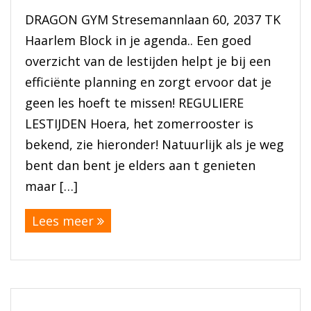
DRAGON GYM Stresemannlaan 60, 2037 TK
BRAZILIAN JIU JITSU
Haarlem Block in je agenda.. Een goed
overzicht van de lestijden helpt je bij een
AGENDA
efficiënte planning en zorgt ervoor dat je
NIEUWS
geen les hoeft te missen! REGULIERE
LESTIJDEN Hoera, het zomerrooster is
CONTACT
bekend, zie hieronder! Natuurlijk als je weg
bent dan bent je elders aan t genieten
PRAKTISCHE ZELFVERDEDIGINGSCURSUS
maar […]
Lees meer