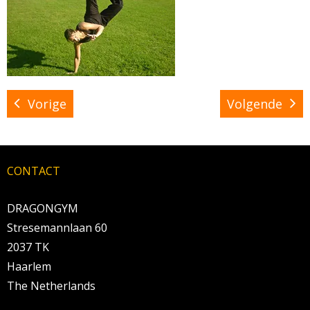
BRAZILIAN JIU JITSU
AGENDA
NIEUWS
Vorige
Volgende
CONTACT
PRAKTISCHE ZELFVERDEDIGINGSCURSUS
CONTACT
DRAGONGYM
Stresemannlaan 60
2037 TK
Haarlem
The Netherlands