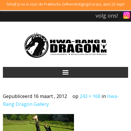
Schrijf je nu in voor de Praktische ZelfverdedigingsCursus, start 22 sept!
volg ons!
DRAGONGYM
Gepubliceerd
16 maart , 2012
op
243 × 168
in
Hwa-
LESTIJDEN
Rang Dragon Gallery
LIDMAATSCHAP
TAEKWONDO