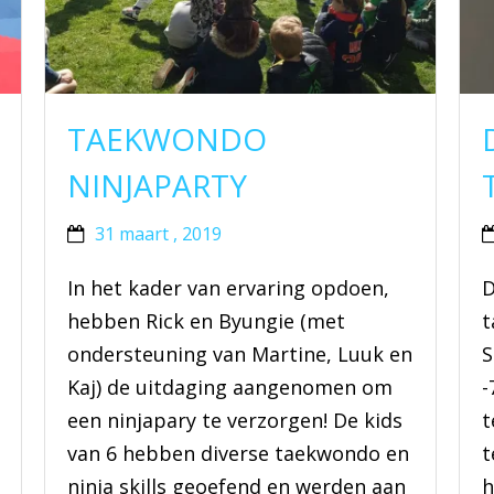
TAEKWONDO
NINJAPARTY
31 maart , 2019
In het kader van ervaring opdoen,
D
hebben Rick en Byungie (met
t
ondersteuning van Martine, Luuk en
S
Kaj) de uitdaging aangenomen om
-
een ninjapary te verzorgen! De kids
t
van 6 hebben diverse taekwondo en
t
ninja skills geoefend en werden aan
h