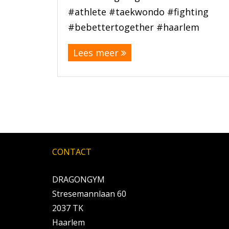
#athlete #taekwondo #fighting
#bebettertogether #haarlem
Lees meer
CONTACT
DRAGONGYM
Stresemannlaan 60
2037 TK
Haarlem