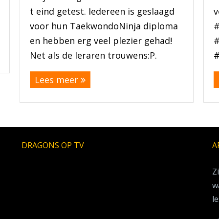
t eind getest. Iedereen is geslaagd
v
voor hun TaekwondoNinja diploma
en hebben erg veel plezier gehad!
#
Net als de leraren trouwens:P.
#
Lees meer
DRAGONS OP TV
A
Z
w
le