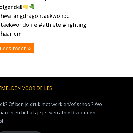
olgende!!
#hwarangdragontaekwondo
taekwondolife #athlete #fighting
haarlem
Lees meer
FMELDEN VOOR DE LES
iek? Of ben je druk met werk en/of school? We
aarderen het als je je even afmeld voor een
s!