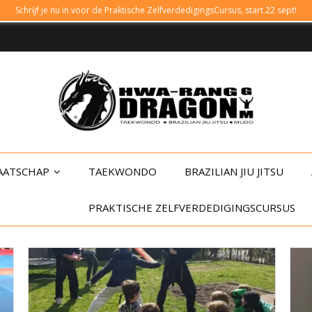
Schrijf je nu in voor de Praktische ZelfverdedigingsCursus, start 22 sept!
AATSCHAP
TAEKWONDO
BRAZILIAN JIU JITSU
PRAKTISCHE ZELFVERDEDIGINGSCURSUS