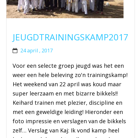
BRAZILIAN JIU JITSU
AGENDA
JEUGDTRAININGSKAMP2017
NIEUWS
24 april , 2017
CONTACT
Voor een selecte groep jeugd was het een
weer een hele beleving zo'n trainingskamp!
PRAKTISCHE ZELFVERDEDIGINGSCURSUS
Het weekend van 22 april was koud maar
super leerzaam en met bizarre bikkels!!
Keihard trainen met plezier, discipline en
met een geweldige leiding! Hieronder een
foto impressie en verslagen van de bikkels
zelf… Verslag van Kaj: Ik vond kamp heel