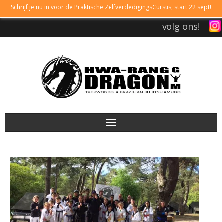
Schrijf je nu in voor de Praktische ZelfverdedigingsCursus, start 22 sept!
volg ons!
DRAGONGYM
LESTIJDEN
LIDMAATSCHAP
TAEKWONDO