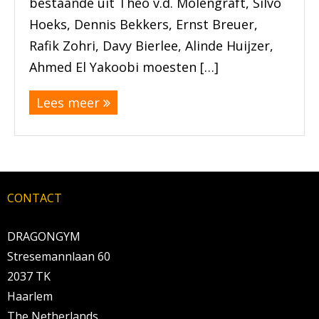
bestaande uit Theo v.d. Molengraft, Silvo
Hoeks, Dennis Bekkers, Ernst Breuer,
Rafik Zohri, Davy Bierlee, Alinde Huijzer,
Ahmed El Yakoobi moesten […]
Lees meer
CONTACT
DRAGONGYM
Stresemannlaan 60
2037 TK
Haarlem
The Netherlands