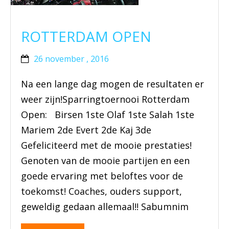
BRAZILIAN JIU JITSU
ROTTERDAM OPEN
AGENDA
26 november , 2016
NIEUWS
Na een lange dag mogen de resultaten er
weer zijn!Sparringtoernooi Rotterdam
CONTACT
Open: Birsen 1ste Olaf 1ste Salah 1ste
PRAKTISCHE ZELFVERDEDIGINGSCURSUS
Mariem 2de Evert 2de Kaj 3de
Gefeliciteerd met de mooie prestaties!
Genoten van de mooie partijen en een
goede ervaring met beloftes voor de
toekomst! Coaches, ouders support,
geweldig gedaan allemaal!! Sabumnim