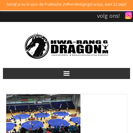
Schrijf je nu in voor de Praktische ZelfverdedigingsCursus, start 22 sept!
volg ons!
DRAGONGYM
LESTIJDEN
LIDMAATSCHAP
TAEKWONDO