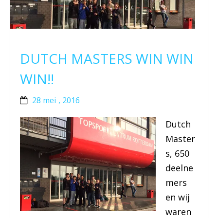
BRAZILIAN JIU JITSU
AGENDA
DUTCH MASTERS WIN WIN
NIEUWS
WIN!!
CONTACT
28 mei , 2016
PRAKTISCHE ZELFVERDEDIGINGSCURSUS
Dutch
Master
s, 650
deelne
mers
en wij
waren