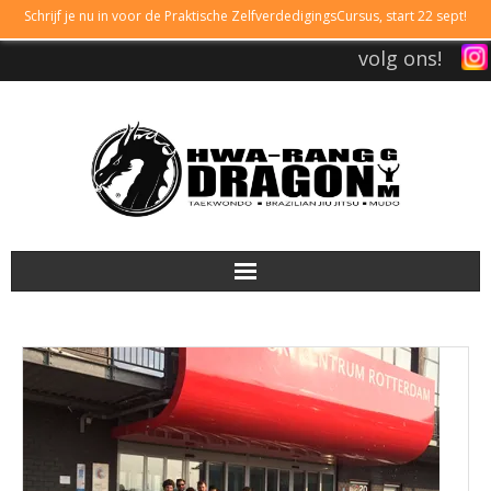
Schrijf je nu in voor de Praktische ZelfverdedigingsCursus, start 22 sept!
volg ons!
DRAGONGYM
LESTIJDEN
LIDMAATSCHAP
TAEKWONDO