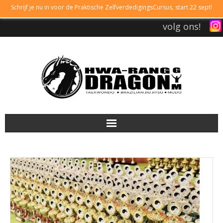
Schrijf je nu in voor de Praktische ZelfverdedigingsCursus, start 22 sept!
volg ons!
DRAGONGYM
LESTIJDEN
LIDMAATSCHAP
TAEKWONDO