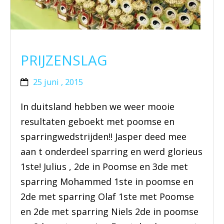
BRAZILIAN JIU JITSU
AGENDA
PRIJZENSLAG
NIEUWS
25 juni , 2015
CONTACT
In duitsland hebben we weer mooie
resultaten geboekt met poomse en
PRAKTISCHE ZELFVERDEDIGINGSCURSUS
sparringwedstrijden!! Jasper deed mee
aan t onderdeel sparring en werd glorieus
1ste! Julius , 2de in Poomse en 3de met
sparring Mohammed 1ste in poomse en
2de met sparring Olaf 1ste met Poomse
en 2de met sparring Niels 2de in poomse