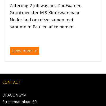
Zaterdag 2 juli was het DanExamen.
BRAZILIAN JIU JITSU
Grootmeester M.S Kim kwam naar
Nederland om deze samen met
AGENDA
sabumnim Paulien af te nemen.
NIEUWS
(meer…)
CONTACT
Lees meer
PRAKTISCHE ZELFVERDEDIGINGSCURSUS
CONTACT
DRAGONGYM
Stresemannlaan 60